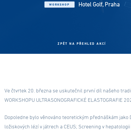
Hotel Golf, Praha
WORKSHOP
ZPĚT NA PŘEHLED AKCÍ
Ve čtvrtek 20. března se uskutečnil první díl našeho trad
WORKSHOPU ULTRASONOGRAFICKÉ ELASTOGRAFIE 202
Dopoledne bylo věnováno teoretickým přednáškám jako 
ložiskových lézí v játrech a CEUS; Screening v hepatologii